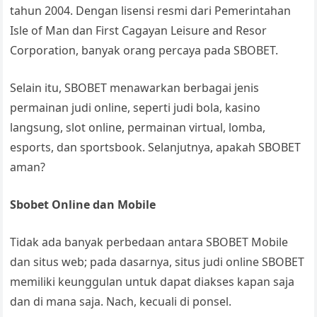
tahun 2004. Dengan lisensi resmi dari Pemerintahan
Isle of Man dan First Cagayan Leisure and Resor
Corporation, banyak orang percaya pada SBOBET.
Selain itu, SBOBET menawarkan berbagai jenis
permainan judi online, seperti judi bola, kasino
langsung, slot online, permainan virtual, lomba,
esports, dan sportsbook. Selanjutnya, apakah SBOBET
aman?
Sbobet Online dan Mobile
Tidak ada banyak perbedaan antara SBOBET Mobile
dan situs web; pada dasarnya, situs judi online SBOBET
memiliki keunggulan untuk dapat diakses kapan saja
dan di mana saja. Nach, kecuali di ponsel.