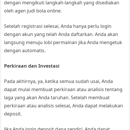
dengan mengikuti langkah-langkah yang disediakan
oleh agen judi bola online.
Setelah registrasi selesai, Anda hanya perlu login
dengan akun yang telah Anda daftarkan. Anda akan
langsung menuju lobi permainan jika Anda mengetuk
dengan automatis.
Perkiraan dan Investasi
Pada akhirnya, ya, ketika semua sudah usai, Anda
dapat mulai membuat perkiraan atau analisis tentang
laga yang akan Anda taruhan. Setelah membuat
perkiraan atau analisis selesai, Anda dapat melakukan
deposit.
Jika Anda ingin deposit dana sendiri, Anda dapat