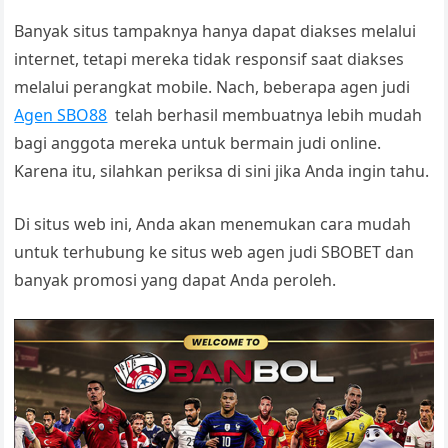
Banyak situs tampaknya hanya dapat diakses melalui
internet, tetapi mereka tidak responsif saat diakses
melalui perangkat mobile. Nach, beberapa agen judi
Agen SBO88
telah berhasil membuatnya lebih mudah
bagi anggota mereka untuk bermain judi online.
Karena itu, silahkan periksa di sini jika Anda ingin tahu.
Di situs web ini, Anda akan menemukan cara mudah
untuk terhubung ke situs web agen judi SBOBET dan
banyak promosi yang dapat Anda peroleh.